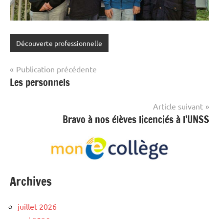
Découverte professionnelle
Navigation
Publication précédente
Les personnels
de
l’article
Article suivant
Bravo à nos élèves licenciés à l’UNSS
Archives
juillet 2026