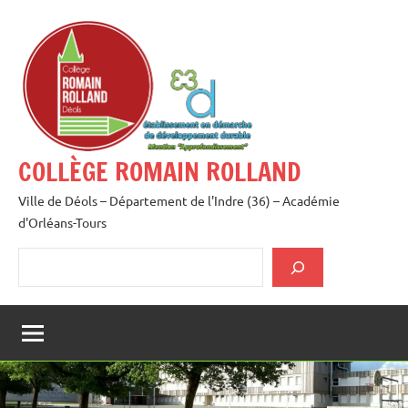
Aller
au
contenu
COLLÈGE ROMAIN ROLLAND
Ville de Déols – Département de l'Indre (36) – Académie
d'Orléans-Tours
Rechercher