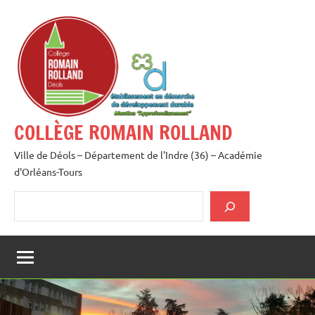
Aller
au
contenu
COLLÈGE ROMAIN ROLLAND
Ville de Déols – Département de l'Indre (36) – Académie
d'Orléans-Tours
Rechercher