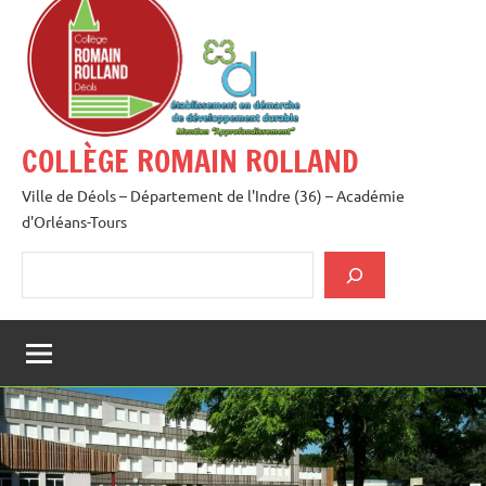
au
contenu
COLLÈGE ROMAIN ROLLAND
Ville de Déols – Département de l'Indre (36) – Académie
d'Orléans-Tours
Rechercher