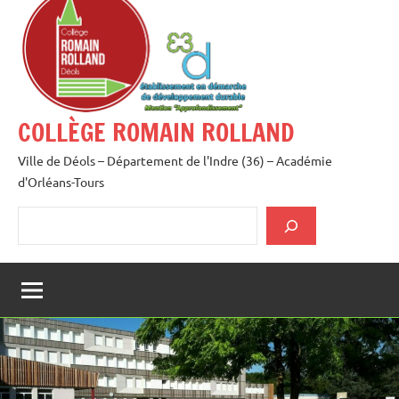
au
contenu
COLLÈGE ROMAIN ROLLAND
Ville de Déols – Département de l'Indre (36) – Académie
d'Orléans-Tours
Rechercher