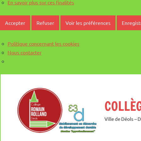
En savoir plus sur ces finalités
Accepter
Refuser
Voir les préférences
Enregist
Politique concernant les cookies
Nous contacter
Aller
au
contenu
COLLÈ
Ville de Déols – 