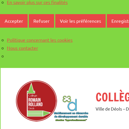
En savoir plus sur ces finalités
Accepter
Refuser
Voir les préférences
Enregist
Politique concernant les cookies
Nous contacter
Aller
au
contenu
COLLÈ
Ville de Déols – 