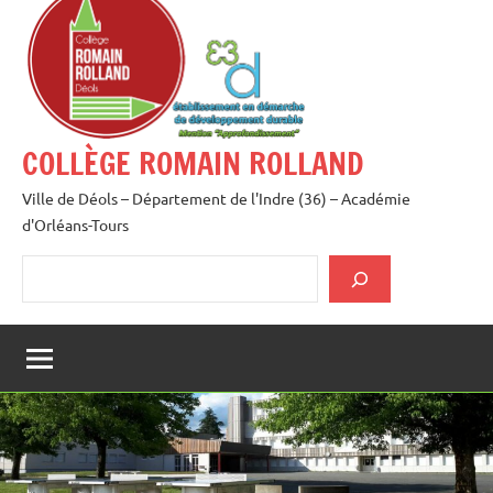
au
contenu
COLLÈGE ROMAIN ROLLAND
Ville de Déols – Département de l'Indre (36) – Académie
d'Orléans-Tours
Rechercher