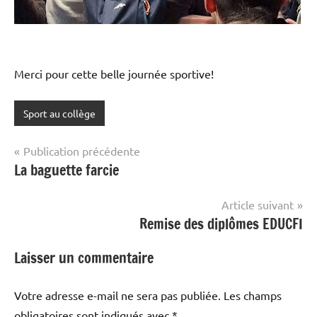
Merci pour cette belle journée sportive!
Sport au collège
Navigation
Publication précédente
La baguette farcie
de
l’article
Article suivant
Remise des diplômes EDUCFI
Laisser un commentaire
Votre adresse e-mail ne sera pas publiée.
Les champs
obligatoires sont indiqués avec
*