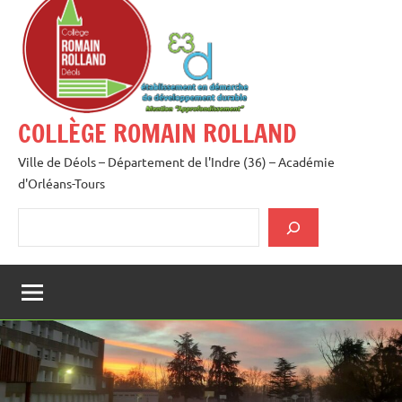
au
contenu
COLLÈGE ROMAIN ROLLAND
Ville de Déols – Département de l'Indre (36) – Académie
d'Orléans-Tours
Rechercher