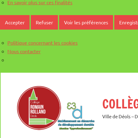
En savoir plus sur ces finalités
Accepter
Refuser
Voir les préférences
Enregist
Politique concernant les cookies
Nous contacter
Aller
au
contenu
COLLÈ
Ville de Déols – 