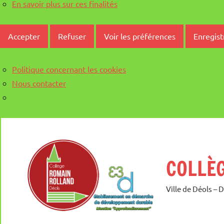
En savoir plus sur ces finalités
Accepter
Refuser
Voir les préférences
Enregist
Politique concernant les cookies
Nous contacter
Aller
au
contenu
COLLÈ
Ville de Déols – 