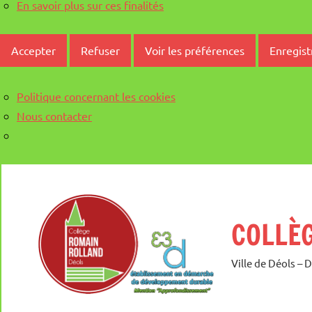
En savoir plus sur ces finalités
Accepter
Refuser
Voir les préférences
Enregist
Politique concernant les cookies
Nous contacter
Aller
au
contenu
COLLÈ
Ville de Déols – 