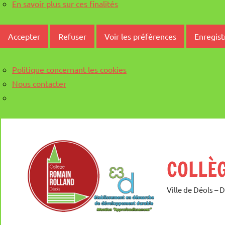
En savoir plus sur ces finalités
Accepter
Refuser
Voir les préférences
Enregist
Politique concernant les cookies
Nous contacter
Aller
au
contenu
COLLÈ
Ville de Déols – 