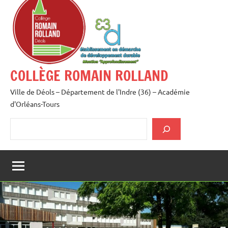
au
contenu
COLLÈGE ROMAIN ROLLAND
Ville de Déols – Département de l'Indre (36) – Académie
d'Orléans-Tours
Rechercher