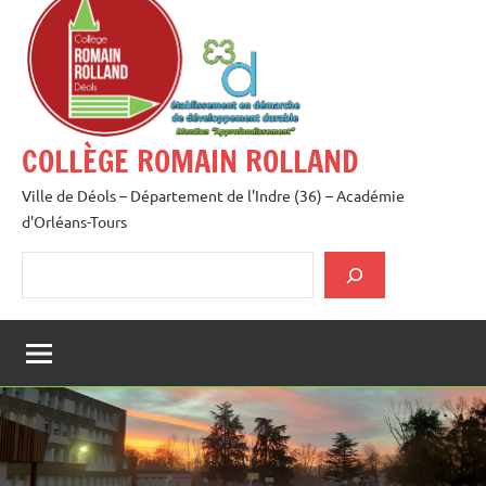
au
contenu
COLLÈGE ROMAIN ROLLAND
Ville de Déols – Département de l'Indre (36) – Académie
d'Orléans-Tours
Rechercher