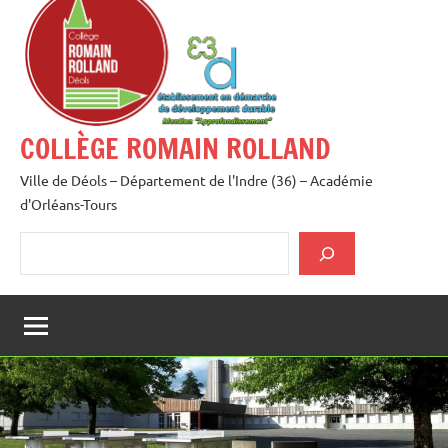
au
contenu
COLLÈGE ROMAIN ROLLAND
Ville de Déols – Département de l'Indre (36) – Académie
d'Orléans-Tours
Rechercher