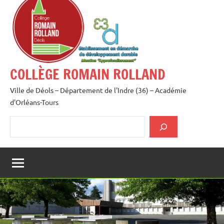
au
contenu
COLLÈGE ROMAIN ROLLAND
Ville de Déols – Département de l'Indre (36) – Académie
d'Orléans-Tours
Rechercher