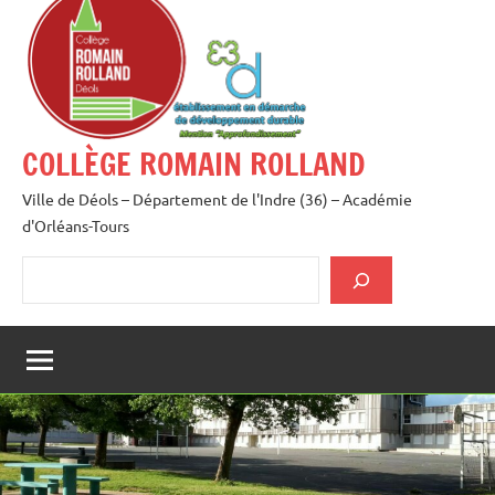
au
contenu
COLLÈGE ROMAIN ROLLAND
Ville de Déols – Département de l'Indre (36) – Académie
d'Orléans-Tours
Rechercher