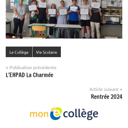
Le Collège
Vie Scolaire
Navigation
Publication précédente
L’EHPAD La Charmée
de
l’article
Article suivant
Rentrée 2024