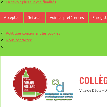
En savoir plus sur ces finalités
Accepter
Refuser
Voir les préférences
Enregist
Politique concernant les cookies
Nous contacter
Aller
au
contenu
COLLÈ
Ville de Déols – 