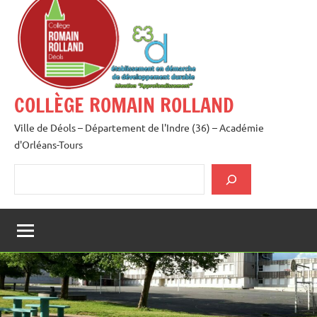
au
contenu
COLLÈGE ROMAIN ROLLAND
Ville de Déols – Département de l'Indre (36) – Académie
d'Orléans-Tours
Rechercher