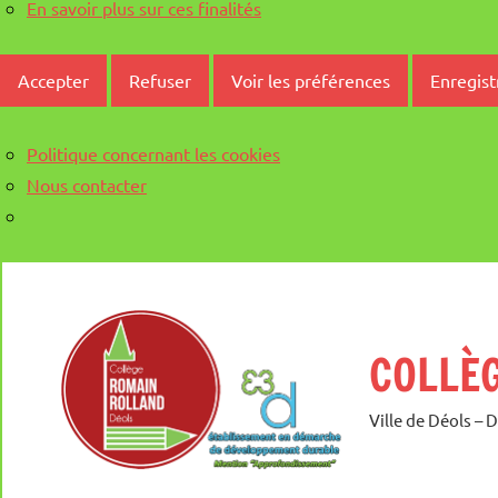
En savoir plus sur ces finalités
Accepter
Refuser
Voir les préférences
Enregist
Politique concernant les cookies
Nous contacter
Aller
au
contenu
COLLÈ
Ville de Déols – 