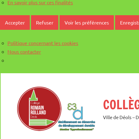
En savoir plus sur ces finalités
Accepter
Refuser
Voir les préférences
Enregist
Politique concernant les cookies
Nous contacter
Aller
au
contenu
COLLÈ
Ville de Déols – 