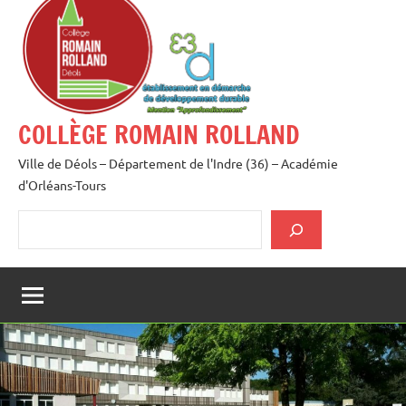
au
contenu
COLLÈGE ROMAIN ROLLAND
Ville de Déols – Département de l'Indre (36) – Académie
d'Orléans-Tours
Rechercher