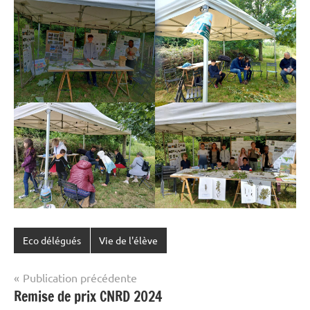
Eco délégués
Vie de l'élève
Navigation
Publication précédente
Remise de prix CNRD 2024
de