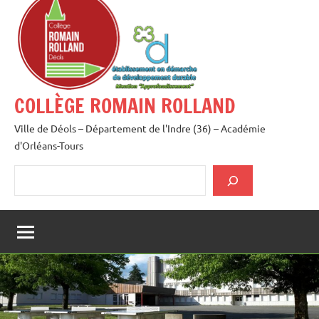
au
contenu
COLLÈGE ROMAIN ROLLAND
Ville de Déols – Département de l'Indre (36) – Académie
d'Orléans-Tours
Rechercher