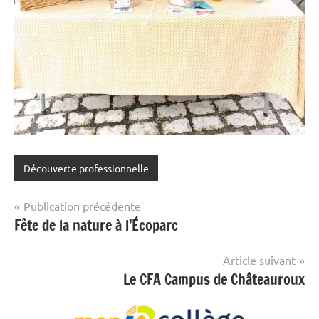
Découverte professionnelle
Navigation
Publication précédente
Fête de la nature à l’Écoparc
de
l’article
Article suivant
Le CFA Campus de Châteauroux