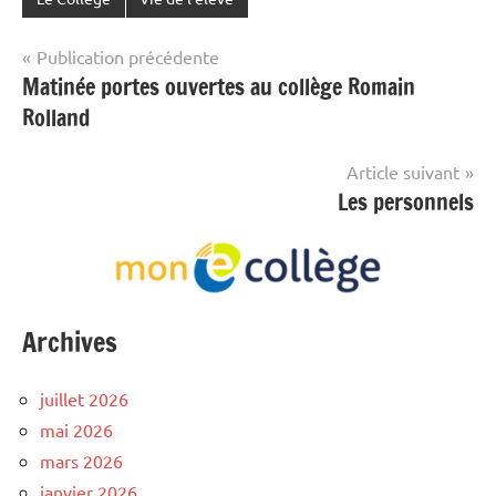
Navigation
Publication précédente
Matinée portes ouvertes au collège Romain
de
Rolland
l’article
Article suivant
Les personnels
Archives
juillet 2026
mai 2026
mars 2026
janvier 2026