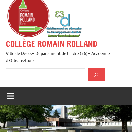
au
contenu
COLLÈGE ROMAIN ROLLAND
Ville de Déols – Département de l'Indre (36) – Académie
d'Orléans-Tours
Rechercher