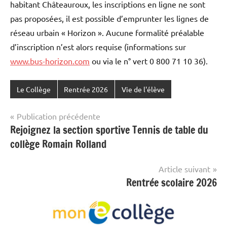
habitant Châteauroux, les inscriptions en ligne ne sont
pas proposées, il est possible d’emprunter les lignes de
réseau urbain « Horizon ». Aucune formalité préalable
d’inscription n’est alors requise (informations sur
www.bus-horizon.com
ou via le n° vert 0 800 71 10 36).
Le Collège
Rentrée 2026
Vie de l'élève
Navigation
Publication précédente
Rejoignez la section sportive Tennis de table du
de
collège Romain Rolland
l’article
Article suivant
Rentrée scolaire 2026