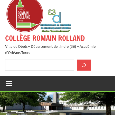
au
contenu
COLLÈGE ROMAIN ROLLAND
Ville de Déols – Département de l'Indre (36) – Académie
d'Orléans-Tours
Rechercher