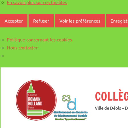
En savoir plus sur ces finalités
Accepter
Refuser
Voir les préférences
Enregist
Politique concernant les cookies
Nous contacter
Aller
au
contenu
COLLÈ
Ville de Déols – 