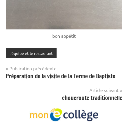
bon appétit
l'équipe et le restaurant
Navigation
Publication précédente
Préparation de la visite de la Ferme de Baptiste
de
l’article
Article suivant
choucroute traditionnelle