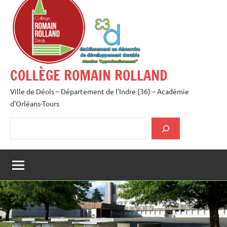
au
contenu
COLLÈGE ROMAIN ROLLAND
Ville de Déols – Département de l'Indre (36) – Académie
d'Orléans-Tours
Rechercher