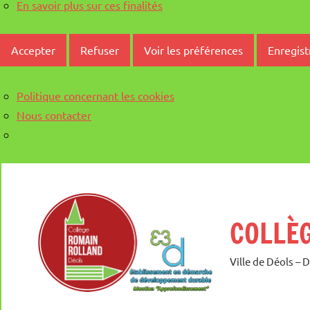
En savoir plus sur ces finalités
Accepter
Refuser
Voir les préférences
Enregist
Politique concernant les cookies
Nous contacter
Aller
au
contenu
COLLÈ
Ville de Déols – 