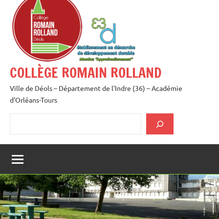
au
contenu
COLLÈGE ROMAIN ROLLAND
Ville de Déols – Département de l'Indre (36) – Académie
d'Orléans-Tours
Rechercher