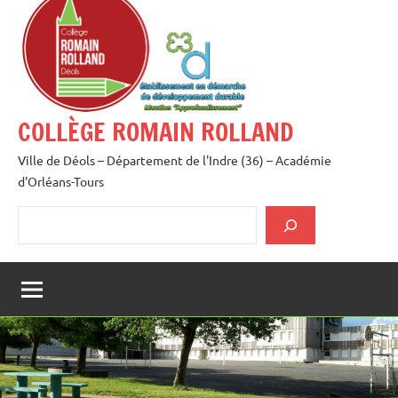
au
contenu
COLLÈGE ROMAIN ROLLAND
Ville de Déols – Département de l'Indre (36) – Académie
d'Orléans-Tours
Rechercher