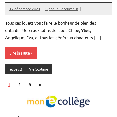
17 décembre 2024
Ophélie Letourneur
Tous ces jouets vont faire le bonheur de bien des
enfants! Merci aux lutins de Noël: Chloé, Yliès,
Angélique, Eva, et tous les généreux donateurs […]
Lire la suite
respect!
Vie Scolaire
Pagination
Articles
1
2
3
»
des
suivants
publications