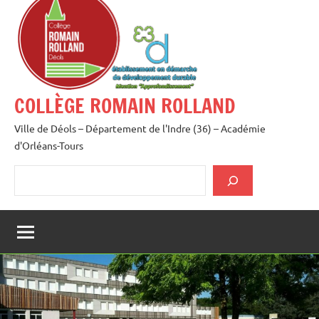
au
contenu
COLLÈGE ROMAIN ROLLAND
Ville de Déols – Département de l'Indre (36) – Académie
d'Orléans-Tours
Rechercher