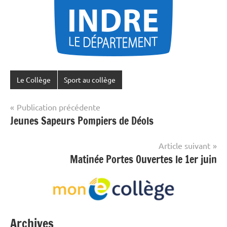
Le Collège
Sport au collège
Navigation
Publication précédente
Jeunes Sapeurs Pompiers de Déols
de
l’article
Article suivant
Matinée Portes Ouvertes le 1er juin
Archives