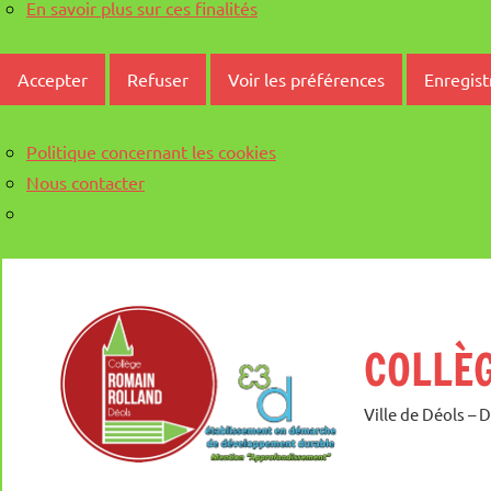
En savoir plus sur ces finalités
Accepter
Refuser
Voir les préférences
Enregist
Politique concernant les cookies
Nous contacter
Aller
au
contenu
COLLÈ
Ville de Déols – 