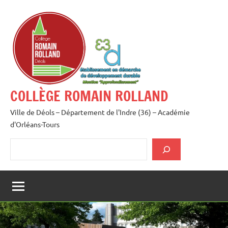
Aller
au
contenu
COLLÈGE ROMAIN ROLLAND
Ville de Déols – Département de l'Indre (36) – Académie
d'Orléans-Tours
Rechercher