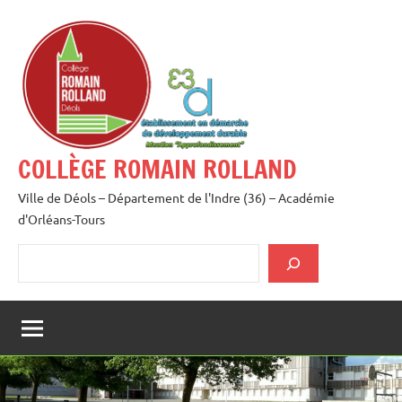
Aller
au
contenu
COLLÈGE ROMAIN ROLLAND
Ville de Déols – Département de l'Indre (36) – Académie
d'Orléans-Tours
Rechercher