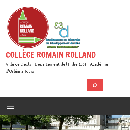
Aller
au
contenu
COLLÈGE ROMAIN ROLLAND
Ville de Déols – Département de l'Indre (36) – Académie
d'Orléans-Tours
Rechercher