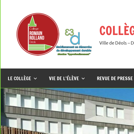
Aller
au
contenu
COLLÈ
Ville de Déols – 
LE COLLÈGE
VIE DE L’ÉLÈVE
REVUE DE PRESSE