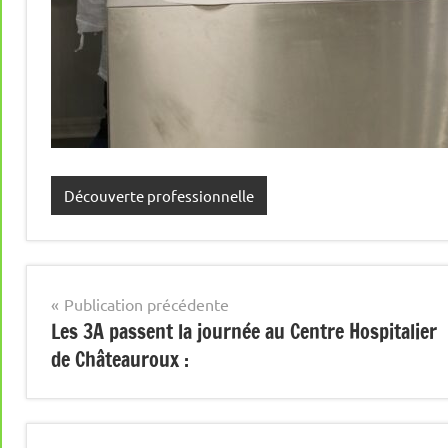
Découverte professionnelle
Navigation
Publication précédente
Les 3A passent la journée au Centre Hospitalier
de
de Châteauroux :
l’article