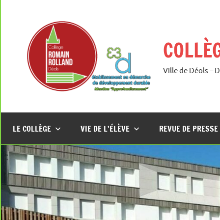
Aller
au
contenu
COLLÈ
Ville de Déols – 
LE COLLÈGE
VIE DE L’ÉLÈVE
REVUE DE PRESSE