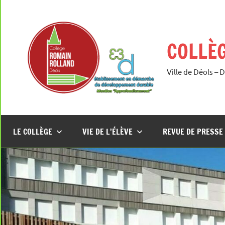
Aller
au
contenu
COLLÈ
Ville de Déols – 
LE COLLÈGE
VIE DE L’ÉLÈVE
REVUE DE PRESSE