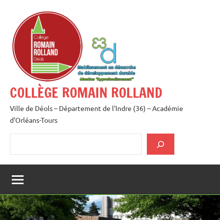
Aller
au
contenu
COLLÈGE ROMAIN ROLLAND
Ville de Déols – Département de l'Indre (36) – Académie
d'Orléans-Tours
Rechercher