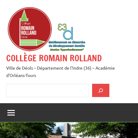
Aller
au
contenu
COLLÈGE ROMAIN ROLLAND
Ville de Déols – Département de l'Indre (36) – Académie
d'Orléans-Tours
Rechercher