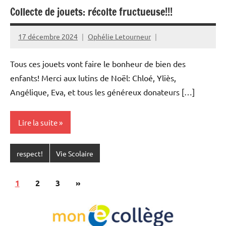
Collecte de jouets: récolte fructueuse!!!
17 décembre 2024
Ophélie Letourneur
Tous ces jouets vont faire le bonheur de bien des
enfants! Merci aux lutins de Noël: Chloé, Yliès,
Angélique, Eva, et tous les généreux donateurs […]
Lire la suite
respect!
Vie Scolaire
Pagination
Articles
1
2
3
»
des
suivants
publications