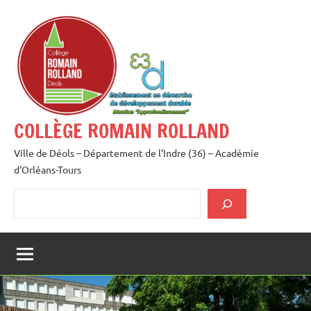
Aller
au
contenu
COLLÈGE ROMAIN ROLLAND
Ville de Déols – Département de l'Indre (36) – Académie
d'Orléans-Tours
Rechercher