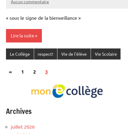
Aucun commentaire
« sous le signe de la bienveillance »
Lire la suite
Le Collège
respect!
Vie de l'élève
Vie Scolaire
Pagination
Publications
«
1
2
3
des
précédentes
publications
Archives
juillet 2026