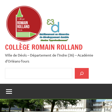
Aller
au
contenu
COLLÈGE ROMAIN ROLLAND
Ville de Déols – Département de l'Indre (36) – Académie
d'Orléans-Tours
Rechercher