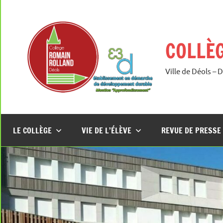
Aller
au
contenu
COLLÈ
Ville de Déols – 
LE COLLÈGE
VIE DE L’ÉLÈVE
REVUE DE PRESSE