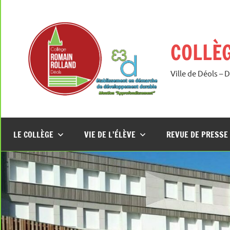
Aller
au
contenu
COLLÈ
Ville de Déols – 
LE COLLÈGE
VIE DE L’ÉLÈVE
REVUE DE PRESSE