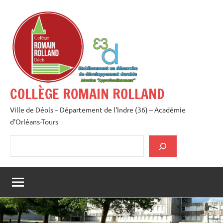
Aller
au
contenu
COLLÈGE ROMAIN ROLLAND
Ville de Déols – Département de l'Indre (36) – Académie
d'Orléans-Tours
Rechercher