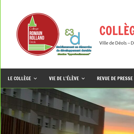
Aller
au
contenu
COLLÈ
Ville de Déols – 
LE COLLÈGE
VIE DE L’ÉLÈVE
REVUE DE PRESSE