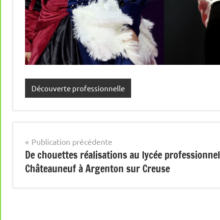
Découverte professionnelle
Navigation
Publication précédente
De chouettes réalisations au lycée professionnel
de
Châteauneuf à Argenton sur Creuse
l’article