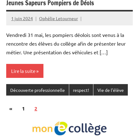
Jeunes Sapeurs Pompiers de Déols
1 juin 2024
Ophélie Letourneur
Vendredi 31 mai, les pompiers déolois sont venus à la
rencontre des élèves du collège afin de présenter leur
métier. Une présentation des véhicules et […]
Lire la suite
Découverte professionnelle
respect!
Vie de l'élève
Pagination
Publications
«
1
2
des
précédentes
publications