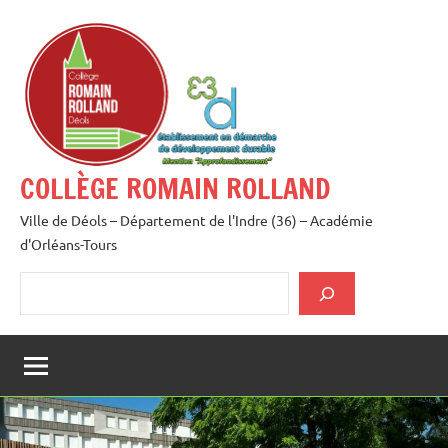
Aller
au
contenu
COLLÈGE ROMAIN ROLLAND
Ville de Déols – Département de l'Indre (36) – Académie
d'Orléans-Tours
Rechercher